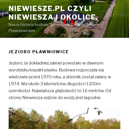
Przeskocz
NIEWIESZE.PL CZYLI
do
NIEWIESZA I OKOLICE.
treści
Nasza historia budowy domu Vitra 116 przy Zalewie
Pławniowickim
JEZIORO PŁAWNIOWICE
Jezioro, (a dokładniej zalew) powstało w dawnym
wyrobisku kopalni piasku. Budowa rozpoczęła się
właściwie przed 1970 roku, a zbiornik został zalany w
1974. Ma około 3 kilometrów długości i 1200m
szerokości. Największa głębokość to 16 metrów. Od
strony Niewiesza zejście do wody jest łagodne.