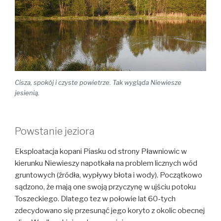
Cisza, spokój i czyste powietrze. Tak wygląda Niewiesze
jesienią.
Powstanie jeziora
Eksploatacja kopani Piasku od strony Pławniowic w
kierunku Niewieszy napotkała na problem licznych wód
gruntowych (źródła, wypływy błota i wody). Początkowo
sądzono, że mają one swoją przyczynę w ujściu potoku
Toszeckiego. Dlatego tez w połowie lat 60-tych
zdecydowano się przesunąć jego koryto z okolic obecnej