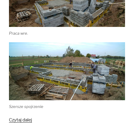
Praca wre.
Szersze spojrzenie
Czytaj dalej
Niech
się