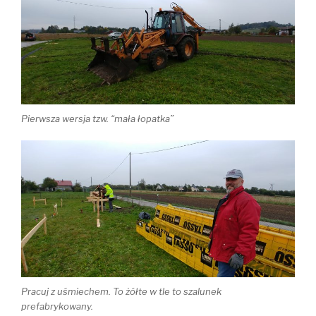
Pierwsza wersja tzw. “mała łopatka”
Pracuj z uśmiechem. To żółte w tle to szalunek
prefabrykowany.