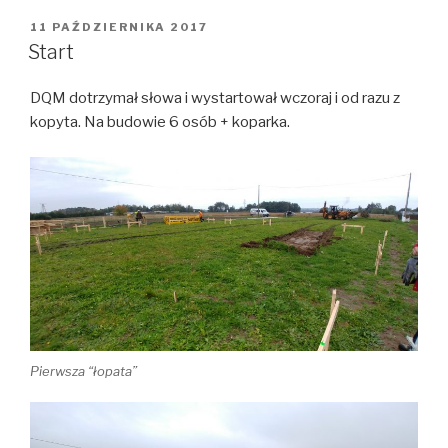
fundamenty
pną
OPUBLIKOWANE
11 PAŹDZIERNIKA 2017
W
do
Start
góry
DQM dotrzymał słowa i wystartował wczoraj i od razu z
kopyta. Na budowie 6 osób + koparka.
Pierwsza “łopata”