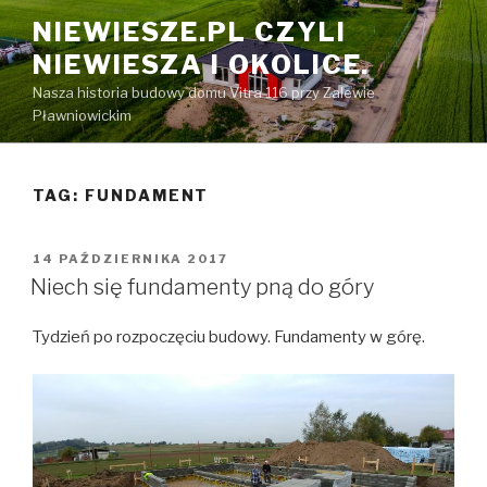
Przeskocz
NIEWIESZE.PL CZYLI
do
NIEWIESZA I OKOLICE.
treści
Nasza historia budowy domu Vitra 116 przy Zalewie
Pławniowickim
TAG: FUNDAMENT
OPUBLIKOWANE
14 PAŹDZIERNIKA 2017
W
Niech się fundamenty pną do góry
Tydzień po rozpoczęciu budowy. Fundamenty w górę.