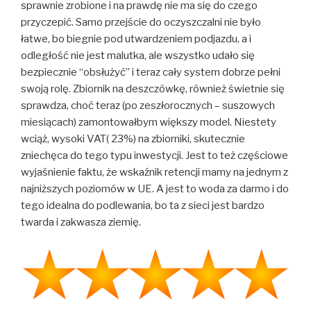
sprawnie zrobione i na prawdę nie ma się do czego
przyczepić. Samo przejście do oczyszczalni nie było
łatwe, bo biegnie pod utwardzeniem podjazdu, a i
odległość nie jest malutka, ale wszystko udało się
bezpiecznie “obsłużyć” i teraz cały system dobrze pełni
swoją rolę. Zbiornik na deszczówkę, również świetnie się
sprawdza, choć teraz (po zeszłorocznych – suszowych
miesiącach) zamontowałbym większy model. Niestety
wciąż, wysoki VAT( 23%) na zbiorniki, skutecznie
zniechęca do tego typu inwestycji. Jest to też częściowe
wyjaśnienie faktu, że wskaźnik retencji mamy na jednym z
najniższych poziomów w UE. A jest to woda za darmo i do
tego idealna do podlewania, bo ta z sieci jest bardzo
twarda i zakwasza ziemię.