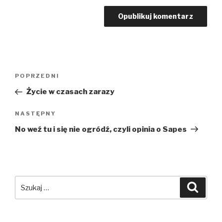
Nawigacja
POPRZEDNI
Poprzedni
wpisu
wpis
Życie w czasach zarazy
NASTĘPNY
Następny
wpis
No weź tu i się nie ogródź, czyli opinia o Sapes
Szukaj:
Szuka