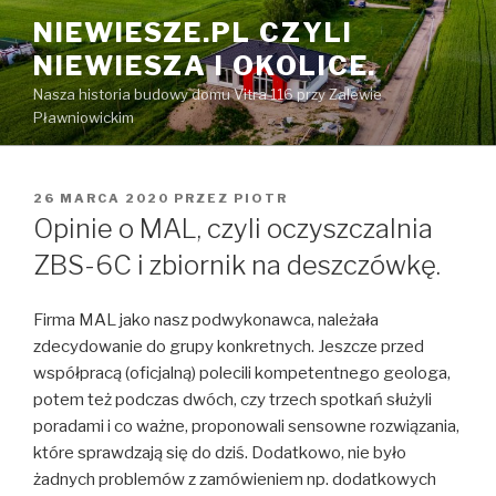
Przeskocz
NIEWIESZE.PL CZYLI
do
NIEWIESZA I OKOLICE.
treści
Nasza historia budowy domu Vitra 116 przy Zalewie
Pławniowickim
OPUBLIKOWANE
26 MARCA 2020
PRZEZ
PIOTR
W
Opinie o MAL, czyli oczyszczalnia
ZBS-6C i zbiornik na deszczówkę.
Firma MAL jako nasz podwykonawca, należała
zdecydowanie do grupy konkretnych. Jeszcze przed
współpracą (oficjalną) polecili kompetentnego geologa,
potem też podczas dwóch, czy trzech spotkań służyli
poradami i co ważne, proponowali sensowne rozwiązania,
które sprawdzają się do dziś. Dodatkowo, nie było
żadnych problemów z zamówieniem np. dodatkowych