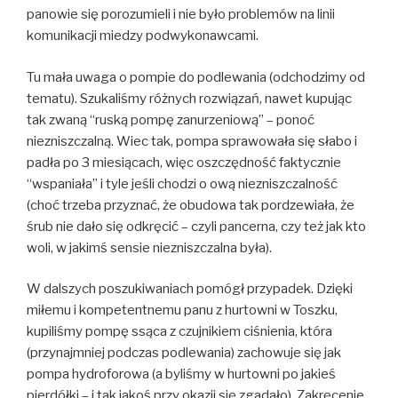
panowie się porozumieli i nie było problemów na linii
komunikacji miedzy podwykonawcami.
Tu mała uwaga o pompie do podlewania (odchodzimy od
tematu). Szukaliśmy różnych rozwiązań, nawet kupując
tak zwaną “ruską pompę zanurzeniową” – ponoć
niezniszczalną. Wiec tak, pompa sprawowała się słabo i
padła po 3 miesiącach, więc oszczędność faktycznie
“wspaniała” i tyle jeśli chodzi o ową niezniszczalność
(choć trzeba przyznać, że obudowa tak pordzewiała, że
śrub nie dało się odkręcić – czyli pancerna, czy też jak kto
woli, w jakimś sensie niezniszczalna była).
W dalszych poszukiwaniach pomógł przypadek. Dzięki
miłemu i kompetentnemu panu z hurtowni w Toszku,
kupiliśmy pompę ssąca z czujnikiem ciśnienia, która
(przynajmniej podczas podlewania) zachowuje się jak
pompa hydroforowa (a byliśmy w hurtowni po jakieś
pierdółki – i tak jakoś przy okazji się zgadało). Zakręcenie