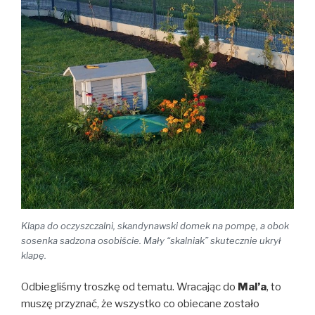
Klapa do oczyszczalni, skandynawski domek na pompę, a obok
sosenka sadzona osobiście. Mały “skalniak” skutecznie ukrył
klapę.
Odbiegliśmy troszkę od tematu. Wracając do
Mal’a
, to
muszę przyznać, że wszystko co obiecane zostało