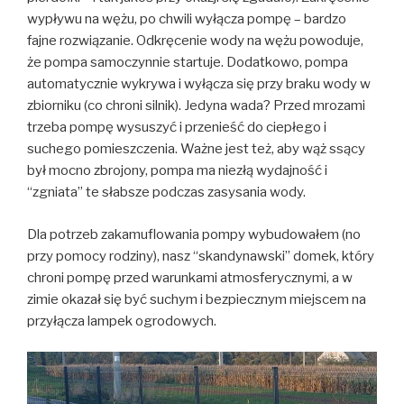
wypływu na wężu, po chwili wyłącza pompę – bardzo
fajne rozwiązanie. Odkręcenie wody na wężu powoduje,
że pompa samoczynnie startuje. Dodatkowo, pompa
automatycznie wykrywa i wyłącza się przy braku wody w
zbiorniku (co chroni silnik). Jedyna wada? Przed mrozami
trzeba pompę wysuszyć i przenieść do ciepłego i
suchego pomieszczenia. Ważne jest też, aby wąż ssący
był mocno zbrojony, pompa ma niezłą wydajność i
“zgniata” te słabsze podczas zasysania wody.
Dla potrzeb zakamuflowania pompy wybudowałem (no
przy pomocy rodziny), nasz “skandynawski” domek, który
chroni pompę przed warunkami atmosferycznymi, a w
zimie okazał się być suchym i bezpiecznym miejscem na
przyłącza lampek ogrodowych.