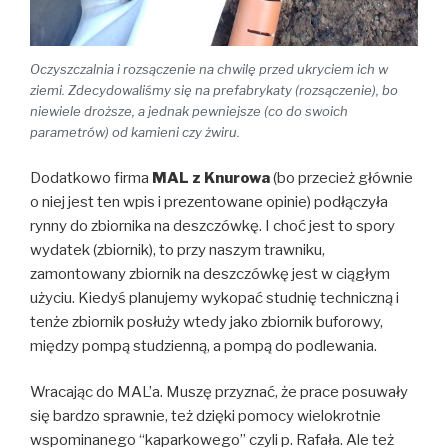
Oczyszczalnia i rozsączenie na chwilę przed ukryciem ich w
ziemi. Zdecydowaliśmy się na prefabrykaty (rozsączenie), bo
niewiele droższe, a jednak pewniejsze (co do swoich
parametrów) od kamieni czy żwiru.
Dodatkowo firma
MAL z Knurowa
(bo przecież głównie
o niej jest ten wpis i prezentowane opinie) podłączyła
rynny do zbiornika na deszczówkę. I choć jest to spory
wydatek (zbiornik), to przy naszym trawniku,
zamontowany zbiornik na deszczówkę jest w ciągłym
użyciu. Kiedyś planujemy wykopać studnię techniczną i
tenże zbiornik posłuży wtedy jako zbiornik buforowy,
między pompą studzienną, a pompą do podlewania.
Wracając do MAL’a. Muszę przyznać, że prace posuwały
się bardzo sprawnie, też dzięki pomocy wielokrotnie
wspominanego “kaparkowego” czyli p. Rafała. Ale też