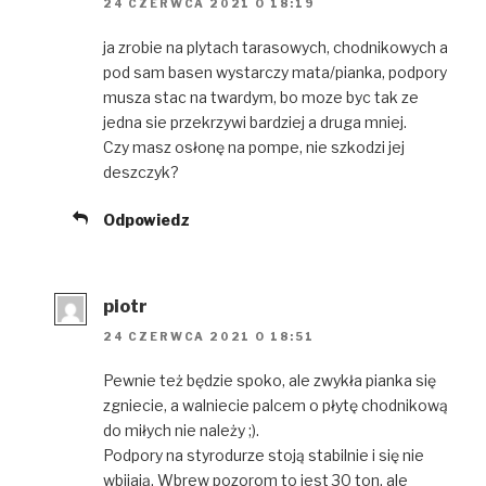
24 CZERWCA 2021 O 18:19
ja zrobie na plytach tarasowych, chodnikowych a
pod sam basen wystarczy mata/pianka, podpory
musza stac na twardym, bo moze byc tak ze
jedna sie przekrzywi bardziej a druga mniej.
Czy masz osłonę na pompe, nie szkodzi jej
deszczyk?
Odpowiedz
piotr
24 CZERWCA 2021 O 18:51
Pewnie też będzie spoko, ale zwykła pianka się
zgniecie, a walniecie palcem o płytę chodnikową
do miłych nie należy ;).
Podpory na styrodurze stoją stabilnie i się nie
wbijają. Wbrew pozorom to jest 30 ton, ale