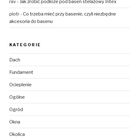
rav
-
Jak zrobić podłoże pod basen stelażowy Intex
piotr
-
Co trzeba mieć przy basenie, czyli niezbędne
akcesoria do basenu
KATEGORIE
Dach
Fundament
Ocieplenie
Ogólne
Ogród
Okna
Okolica