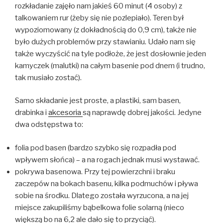
rozkładanie zajęło nam jakieś 60 minut (4 osoby) z
talkowaniem rur (żeby się nie pozlepiało). Teren był
wypoziomowany (z dokładnością do 0,9 cm), także nie
było dużych problemów przy stawianiu. Udało nam się
także wyczyścić na tyle podłoże, że jest dosłownie jeden
kamyczek (malutki) na całym basenie pod dnem (i trudno,
tak musiało zostać).
Samo składanie jest proste, a plastiki, sam basen,
drabinka i
akcesoria
są naprawdę dobrej jakości. Jedyne
dwa odstępstwa to:
folia pod basen (bardzo szybko się rozpadła pod
wpływem słońca) – a na rogach jednak musi wystawać.
pokrywa basenowa. Przy tej powierzchni i braku
zaczepów na bokach basenu, kilka podmuchów i pływa
sobie na środku. Dlatego została wyrzucona, a na jej
miejsce zakupiliśmy bąbelkowa folie solarną (nieco
większą bo na 6,2 ale dało się to przyciąć).