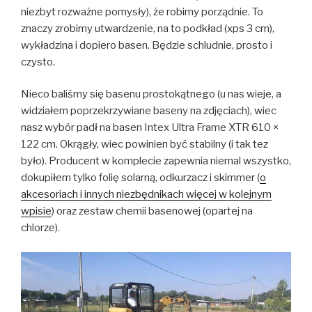
niezbyt rozważne pomysły), że robimy porządnie. To
znaczy zrobimy utwardzenie, na to podkład (xps 3 cm),
wykładzina i dopiero basen. Będzie schludnie, prosto i
czysto.
Nieco baliśmy się basenu prostokątnego (u nas wieje, a
widziałem poprzekrzywiane baseny na zdjęciach), wiec
nasz wybór padł na basen Intex Ultra Frame XTR 610 ×
122 cm. Okrągły, wiec powinien być stabilny (i tak tez
było). Producent w komplecie zapewnia niemal wszystko,
dokupiłem tylko folię solarną, odkurzacz i skimmer (
o
akcesoriach i innych niezbędnikach więcej w kolejnym
wpisie
) oraz zestaw chemii basenowej (opartej na
chlorze).