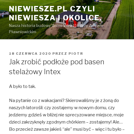
Przeskocz
NIEWIESZE.PL CZYLI
do
NIEWIESZA I OKOLICE.
treści
Nasza historia budowy domu Vitra 116 przy Zalewie
Pławniowickim
OPUBLIKOWANE
18 CZERWCA 2020
PRZEZ
PIOTR
W
Jak zrobić podłoże pod basen
stelażowy Intex
A było to tak.
Na pytanie co z wakacjami? Skierowaliśmy je z żoną do
naszych latorośli: czy zostajemy w nowym domu, czy
jedziemy gdzieś w bliżej nie sprecyzowane miejsce, moje
dzieci zakrzyknęły zgodnym chórkiem – zostajemy! Ale…
Bo przecież zawsze jakieś “ale” musi być – więc i tu było –