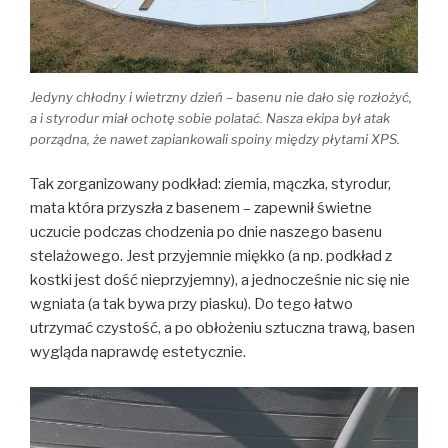
Jedyny chłodny i wietrzny dzień – basenu nie dało się rozłożyć,
a i styrodur miał ochotę sobie polatać. Nasza ekipa był atak
porządna, że nawet zapiankowali spoiny między płytami XPS.
Tak zorganizowany podkład: ziemia, mączka, styrodur,
mata która przyszła z basenem – zapewnił świetne
uczucie podczas chodzenia po dnie naszego basenu
stelażowego. Jest przyjemnie miękko (a np. podkład z
kostki jest dość nieprzyjemny), a jednocześnie nic się nie
wgniata (a tak bywa przy piasku). Do tego łatwo
utrzymać czystość, a po obłożeniu sztuczna trawą, basen
wygląda naprawdę estetycznie.