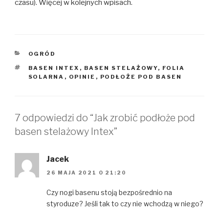
czasu). Więcej w kolejnych wpisach.
KATEGORIE
OGRÓD
TAGI
BASEN INTEX
,
BASEN STELAŻOWY
,
FOLIA
SOLARNA
,
OPINIE
,
PODŁOŻE POD BASEN
7 odpowiedzi do “Jak zrobić podłoże pod
basen stelażowy Intex”
Jacek
26 MAJA 2021 O 21:20
Czy nogi basenu stoją bezpośrednio na
styroduze? Jeśli tak to czy nie wchodzą w niego?