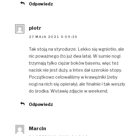
Odpowiedz
piotr
27 MAJA 2021 O 09:30
Tak stoją na styrodurze. Lekko się wgniotło, ale
nic poważnego (to już dwa lata). W sumie nogi
trzymają tylko ciężar boków basenu, więc też
nacisk nie jest duży, a Intex dał szerokie stopy.
Początkowo celowaliśmy w krawężniki (żeby
nogi na nich się opierały), ale finalnie i tak weszły
do środka. Wstawię zdjęcie w weekend.
Odpowiedz
Marcin