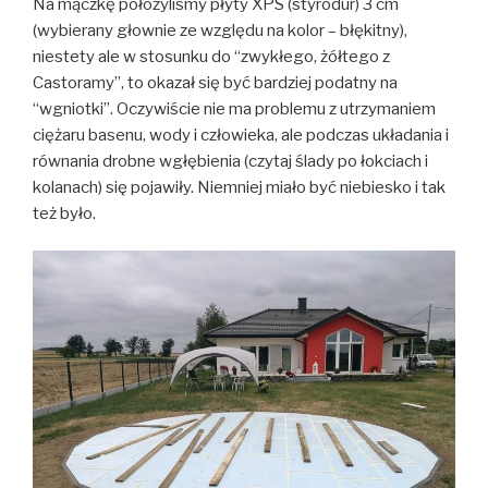
Na mączkę położyliśmy płyty XPS (styrodur) 3 cm
(wybierany głownie ze względu na kolor – błękitny),
niestety ale w stosunku do “zwykłego, żółtego z
Castoramy”, to okazał się być bardziej podatny na
“wgniotki”. Oczywiście nie ma problemu z utrzymaniem
ciężaru basenu, wody i człowieka, ale podczas układania i
równania drobne wgłębienia (czytaj ślady po łokciach i
kolanach) się pojawiły. Niemniej miało być niebiesko i tak
też było.