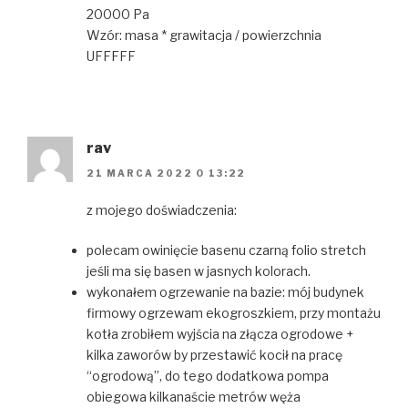
20000 Pa
Wzór: masa * grawitacja / powierzchnia
UFFFFF
rav
21 MARCA 2022 O 13:22
z mojego doświadczenia:
polecam owinięcie basenu czarną folio stretch
jeśli ma się basen w jasnych kolorach.
wykonałem ogrzewanie na bazie: mój budynek
firmowy ogrzewam ekogroszkiem, przy montażu
kotła zrobiłem wyjścia na złącza ogrodowe +
kilka zaworów by przestawić kocił na pracę
“ogrodową”, do tego dodatkowa pompa
obiegowa kilkanaście metrów węża