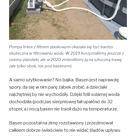
Pompa Intex z filtrem piaskowym okazała się być bardzo
skuteczna w filtrowaniu wody. W 2019 korzystaliśmy jeszcze z
osłony plandeki, ale w 2020 zmieniliśmy ją na sztuczną trawę
(ale tylko obok, nie pod basenem).
A samo użytkowanie? No bajka. Basen jest naprawdę
spory, da się w nim parę żabek zrobić, a dzieciaki
najchętniej by nie wychodziły. Dzięki folii solarnej woda
dochodziła (podczas sierpniowej fali upałów) do 32
stopni, a i nocą basen nie tracił dużo na temperaturze.
Basen pozostał na zimę rozstawiony i przezimował
całkiem dobrze (właściwie to nie widać śladów upływu