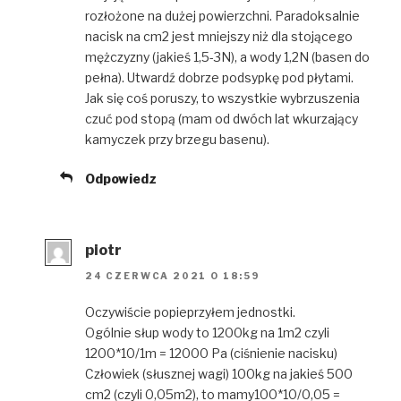
rozłożone na dużej powierzchni. Paradoksalnie
nacisk na cm2 jest mniejszy niż dla stojącego
mężczyzny (jakieś 1,5-3N), a wody 1,2N (basen do
pełna). Utwardź dobrze podsypkę pod płytami.
Jak się coś poruszy, to wszystkie wybrzuszenia
czuć pod stopą (mam od dwóch lat wkurzający
kamyczek przy brzegu basenu).
Odpowiedz
piotr
24 CZERWCA 2021 O 18:59
Oczywiście popieprzyłem jednostki.
Ogólnie słup wody to 1200kg na 1m2 czyli
1200*10/1m = 12000 Pa (ciśnienie nacisku)
Człowiek (słusznej wagi) 100kg na jakieś 500
cm2 (czyli 0,05m2), to mamy100*10/0,05 =