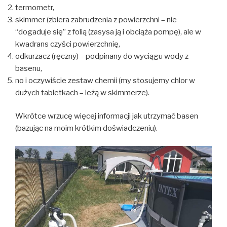
termometr,
skimmer (zbiera zabrudzenia z powierzchni – nie
“dogaduje się” z folią (zasysa ją i obciąża pompę), ale w
kwadrans czyści powierzchnię,
odkurzacz (ręczny) – podpinany do wyciągu wody z
basenu,
no i oczywiście zestaw chemii (my stosujemy chlor w
dużych tabletkach – leżą w skimmerze).
Wkrótce wrzucę więcej informacji jak utrzymać basen
(bazując na moim krótkim doświadczeniu).