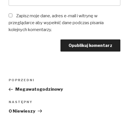
Zapisz moje dane, adres e-mail i witrynę w
przeglądarce aby wypełnić dane podczas pisania
kolejnych komentarzy.
Nawigacja
POPRZEDNI
Poprzedni
wpisu
wpis
Megawatogodzinowy
NASTĘPNY
Następny
wpis
O Niewieszy