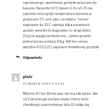
ogrodowego, aluminiowy grzejnik wrzucany do
basenu. Na kotle 60’C basen 3.7m x0.75 nie
zależnie od pogody temperatura wzrasta w
granicach 2’C na h, jako ,że lubimy “termy”
nagrzanie do 35’C zajmuje kilka porannych
godzin, wystarczy dogrzanie co drugi dzień.
Zużycie węgla symboliczne – pełne grzanie
jednorazowo poniżej 10kg. NA ten sezon
wjeżdża 4.57/1.22 i zapewne dodatkowy grzejnik
Odpowiedz
piotr
21 MARCA 2022 O 13:43
Mój ma 30 tys. litrów więc nie ma tak łatwo. Ale
od 2 lat pracuje pompa ciepła i mimo dość
chłodnego poprzedniego lata 32 udaje się