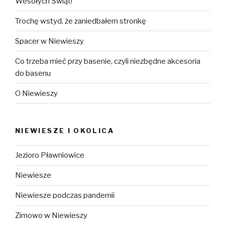
Wesołych Świąt!
na
deszczówkę.
Trochę wstyd, że zaniedbałem stronkę
Spacer w Niewieszy
Co trzeba mieć przy basenie, czyli niezbędne akcesoria
do basenu
O Niewieszy
NIEWIESZE I OKOLICA
Jezioro Pławniowice
Niewiesze
Niewiesze podczas pandemii
Zimowo w Niewieszy