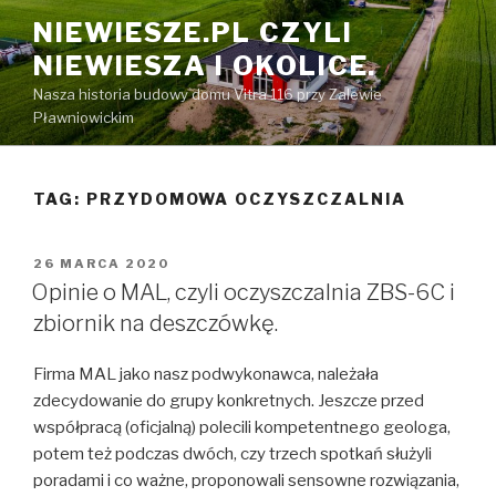
Przeskocz
NIEWIESZE.PL CZYLI
do
NIEWIESZA I OKOLICE.
treści
Nasza historia budowy domu Vitra 116 przy Zalewie
Pławniowickim
TAG: PRZYDOMOWA OCZYSZCZALNIA
OPUBLIKOWANE
26 MARCA 2020
W
Opinie o MAL, czyli oczyszczalnia ZBS-6C i
zbiornik na deszczówkę.
Firma MAL jako nasz podwykonawca, należała
zdecydowanie do grupy konkretnych. Jeszcze przed
współpracą (oficjalną) polecili kompetentnego geologa,
potem też podczas dwóch, czy trzech spotkań służyli
poradami i co ważne, proponowali sensowne rozwiązania,