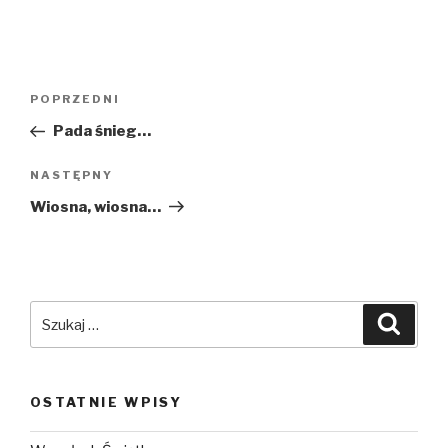
Nawigacja
POPRZEDNI
Poprzedni
wpisu
wpis
Pada śnieg…
NASTĘPNY
Następny
wpis
Wiosna, wiosna…
Szukaj:
Szuka
OSTATNIE WPISY