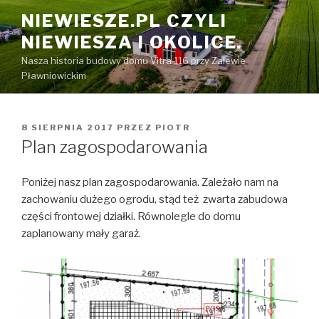
Przeskocz
NIEWIESZE.PL CZYLI
do
NIEWIESZA I OKOLICE.
treści
Nasza historia budowy domu Vitra 116 przy Zalewie
Pławniowickim
OPUBLIKOWANE
8 SIERPNIA 2017
PRZEZ
PIOTR
W
Plan zagospodarowania
Poniżej nasz plan zagospodarowania. Zależało nam na
zachowaniu dużego ogrodu, stąd też zwarta zabudowa
części frontowej działki. Równolegle do domu
zaplanowany mały garaż.