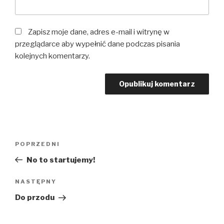
Zapisz moje dane, adres e-mail i witrynę w
przeglądarce aby wypełnić dane podczas pisania
kolejnych komentarzy.
Nawigacja
POPRZEDNI
Poprzedni
wpisu
wpis
No to startujemy!
NASTĘPNY
Następny
wpis
Do przodu