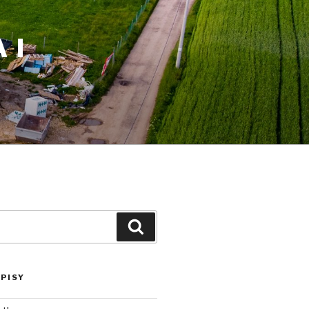
 I
Szukaj
PISY