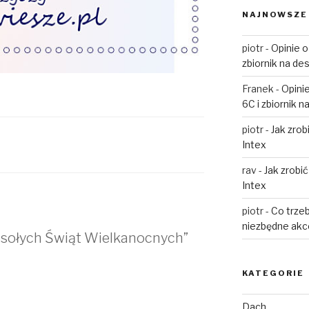
NAJNOWSZE
piotr
-
Opinie o
zbiornik na de
Franek
-
Opinie
6C i zbiornik 
piotr
-
Jak zro
Intex
rav
-
Jak zrobi
Intex
piotr
-
Co trzeb
niezbędne akc
sołych Świąt Wielkanocnych”
KATEGORIE
Dach