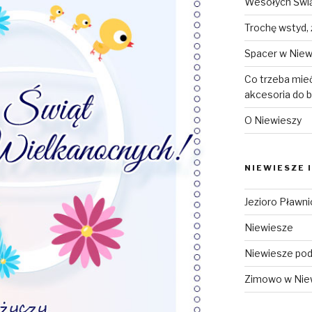
Wesołych Świą
Trochę wstyd,
Spacer w Niew
Co trzeba mieć
akcesoria do 
O Niewieszy
NIEWIESZE 
Jezioro Pławn
Niewiesze
Niewiesze pod
Zimowo w Nie