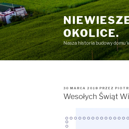
Przeskocz
do
NIEWIESZE
treści
OKOLICE.
Nasza historia budowy domu V
OPUBLIKOWANE
30 MARCA 2018
PRZEZ
PIOTR
W
Wesołych Świąt W