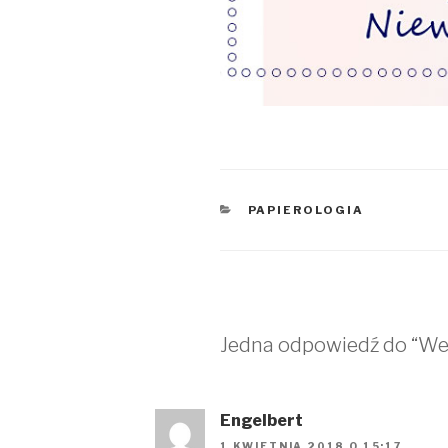
KATEGORIE
PAPIEROLOGIA
Jedna odpowiedź do “We
Engelbert
1 KWIETNIA 2018 O 15:17