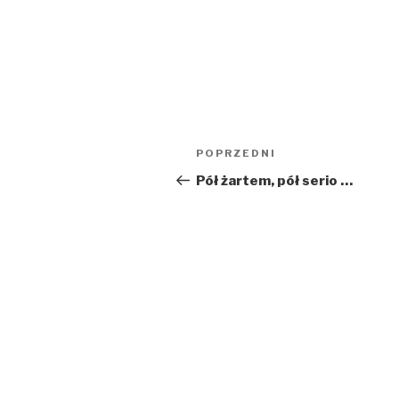
Nawigacja
POPRZEDNI
Poprzedni
wpisu
wpis
Pół żartem, pół serio …