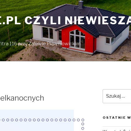
.PL CZYLI NIEWIESZA
itra 116 przy Zalewie Pławniowickim
Szukaj:
ielkanocnych
OSTATNIE W