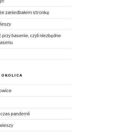
t!
 że zaniedbałem stronkę
ieszy
 przy basenie, czyli niezbędne
basenu
I OKOLICA
iowice
czas pandemii
wieszy