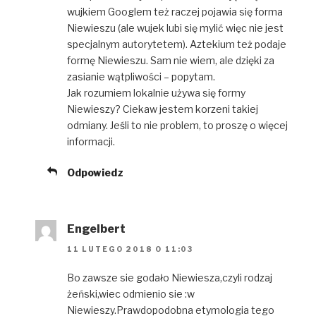
wujkiem Googlem też raczej pojawia się forma
Niewieszu (ale wujek lubi się mylić więc nie jest
specjalnym autorytetem). Aztekium też podaje
formę Niewieszu. Sam nie wiem, ale dzięki za
zasianie wątpliwości – popytam.
Jak rozumiem lokalnie używa się formy
Niewieszy? Ciekaw jestem korzeni takiej
odmiany. Jeśli to nie problem, to proszę o więcej
informacji.
Odpowiedz
Engelbert
11 LUTEGO 2018 O 11:03
Bo zawsze sie godało Niewiesza,czyli rodzaj
żeński,wiec odmienio sie :w
Niewieszy.Prawdopodobna etymologia tego