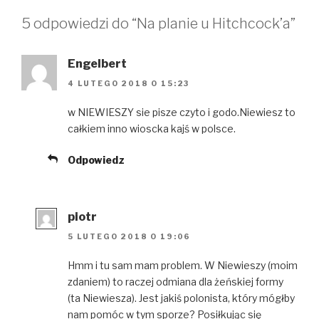
5 odpowiedzi do “Na planie u Hitchcock’a”
Engelbert
4 LUTEGO 2018 O 15:23
w NIEWIESZY sie pisze czyto i godo.Niewiesz to
całkiem inno wioscka kajś w polsce.
Odpowiedz
piotr
5 LUTEGO 2018 O 19:06
Hmm i tu sam mam problem. W Niewieszy (moim
zdaniem) to raczej odmiana dla żeńskiej formy
(ta Niewiesza). Jest jakiś polonista, który mógłby
nam pomóc w tym sporze? Posiłkując się