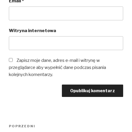
Email
*
Witryna internetowa
Zapisz moje dane, adres e-mail i witrynę w
przeglądarce aby wypełnić dane podczas pisania
kolejnych komentarzy.
Nawigacja
POPRZEDNI
Poprzedni
wpisu