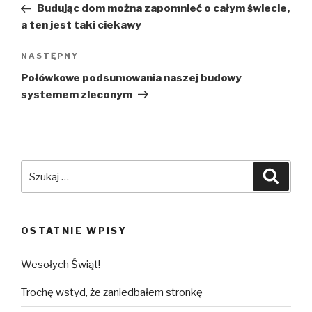
wpis
Budując dom można zapomnieć o całym świecie,
a ten jest taki ciekawy
NASTĘPNY
Następny
wpis
Połówkowe podsumowania naszej budowy
systemem zleconym
Szukaj:
Szuka
OSTATNIE WPISY
Wesołych Świąt!
Trochę wstyd, że zaniedbałem stronkę