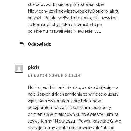
słowa wywodzi sie od starosłowianskiej
Niewiechy czyli niewiasty,kobiety.Dopiero jak tu
przyszła Polska w 45r. to to pokręcili nazwy i np.
za komuny żeby pieknie brzmiało to po
polskiemu nazwali wieś Niewiesie……..
Odpowiedz
piotr
11 LUTEGO 2018 O 21:24
No i to jest historia! Bardzo, bardzo dziękuję – w
najbliższych dniach zamienię to w nieco dłuższy
wpis. Sam wykonałem parę telefonów i
poszperałem w sieci. Okoliczni mieszkańcy
odmieniają w miejscowniku “Niewieszy”, gmina
używa formy “Niewieszu”. Pewna gazeta z Gliwic
stosuje formy zamiennie (pewnie zależnie od