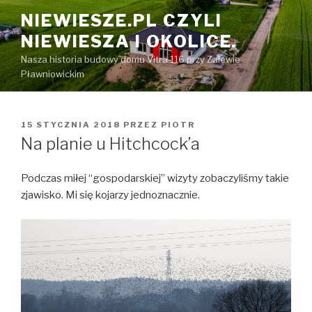
Przeskocz
NIEWIESZE.PL CZYLI
do
NIEWIESZA I OKOLICE.
treści
Nasza historia budowy domu Vitra 116 przy Zalewie
Pławniowickim
OPUBLIKOWANE
15 STYCZNIA 2018
PRZEZ
PIOTR
W
Na planie u Hitchcock’a
Podczas miłej “gospodarskiej” wizyty zobaczyliśmy takie
zjawisko. Mi się kojarzy jednoznacznie.