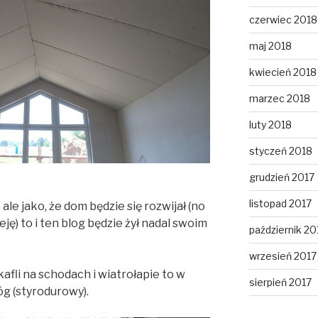
czerwiec 2018
maj 2018
kwiecień 2018
marzec 2018
luty 2018
styczeń 2018
grudzień 2017
listopad 2017
ale jako, że dom będzie się rozwijał (no
ę) to i ten blog będzie żył nadal swoim
październik 20
wrzesień 2017
afli na schodach i wiatrołapie to w
sierpień 2017
óg (styrodurowy).