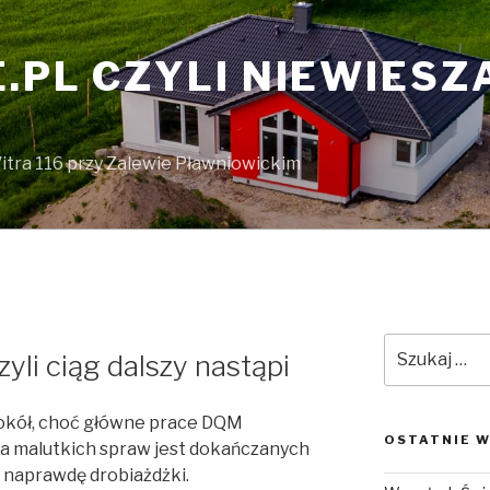
.PL CZYLI NIEWIESZA
itra 116 przy Zalewie Pławniowickim
Szukaj:
czyli ciąg dalszy nastąpi
otokół, choć główne prace DQM
OSTATNIE W
lka malutkich spraw jest dokańczanych
ż naprawdę drobiażdżki.