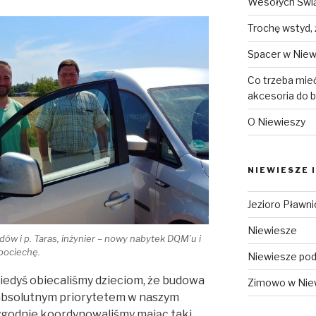
Wesołych Świą
Trochę wstyd,
Spacer w Niew
Co trzeba mieć
akcesoria do 
O Niewieszy
NIEWIESZE 
Jezioro Pławn
Niewiesze
dów i p. Taras, inżynier – nowy nabytek DQM’u i
pociechę.
Niewiesze pod
iedyś obiecaliśmy dzieciom, że budowa
Zimowo w Nie
i absolutnym priorytetem w naszym
tygodnie koordynowaliśmy mając taki