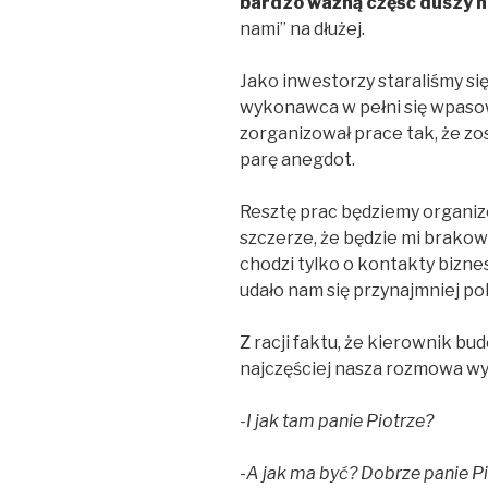
bardzo ważną część duszy 
nami” na dłużej.
Jako inwestorzy staraliśmy si
wykonawca w pełni się wpaso
zorganizował prace tak, że z
parę anegdot.
Resztę prac będziemy organiz
szczerze, że będzie mi brakow
chodzi tylko o kontakty bizn
udało nam się przynajmniej pol
Z racji faktu, że kierownik bu
najczęściej nasza rozmowa wyg
-I jak tam panie Piotrze?
-A jak ma być? Dobrze panie Pi