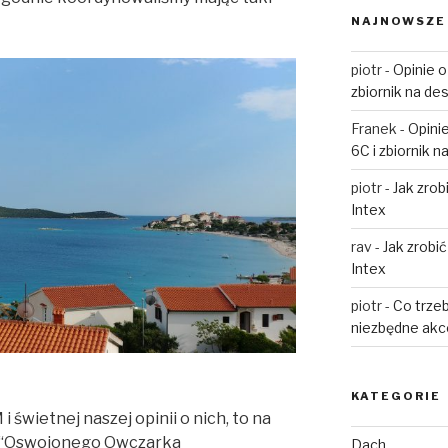
NAJNOWSZE
piotr
-
Opinie o
zbiornik na de
Franek
-
Opinie
6C i zbiornik 
piotr
-
Jak zro
Intex
rav
-
Jak zrobi
Intex
piotr
-
Co trzeb
niezbędne akc
KATEGORIE
świetnej naszej opinii o nich, to na
 “Oswojonego Owczarka
Dach