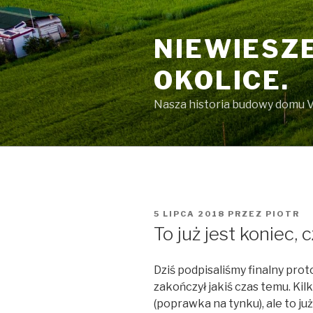
Przeskocz
do
NIEWIESZE
treści
OKOLICE.
Nasza historia budowy domu V
OPUBLIKOWANE
5 LIPCA 2018
PRZEZ
PIOTR
W
To już jest koniec, 
Dziś podpisaliśmy finalny pr
zakończył jakiś czas temu. Ki
(poprawka na tynku), ale to ju