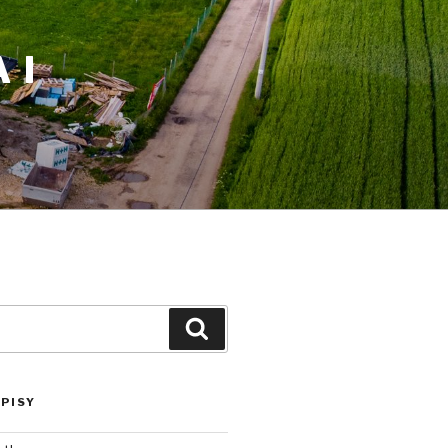
 I
Szukaj
PISY