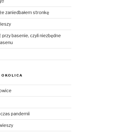
t!
 że zaniedbałem stronkę
ieszy
 przy basenie, czyli niezbędne
basenu
I OKOLICA
iowice
czas pandemii
wieszy