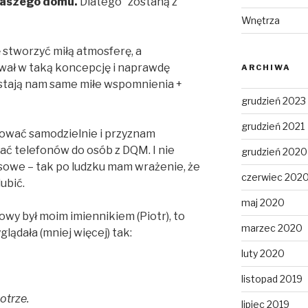
naszego domu.
Dlatego “zostaną z
Wnętrza
ę stworzyć miłą atmosferę, a
wał w taką koncepcję i naprawdę
ARCHIWA
ostają nam same miłe wspomnienia +
grudzień 2023
grudzień 2021
ować samodzielnie i przyznam
ać telefonów do osób z DQM. I nie
grudzień 2020
esowe – tak po ludzku mam wrażenie, że
czerwiec 202
ubić.
maj 2020
dowy był moim imiennikiem (Piotr), to
marzec 2020
lądała (mniej więcej) tak:
luty 2020
listopad 2019
otrze.
lipiec 2019