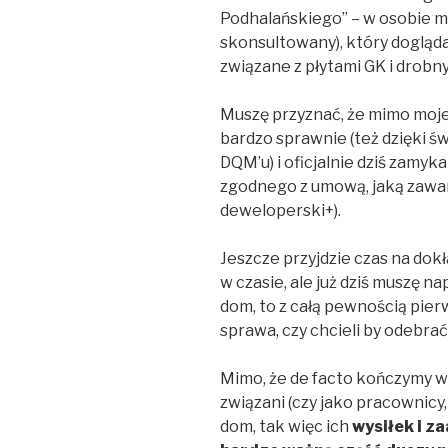
Podhalańskiego” – w osobie mo
skonsultowany), który dogląd
związane z płytami GK i drobn
Muszę przyznać, że mimo moje
bardzo sprawnie (też dzięki 
DQM’u) i oficjalnie dziś zam
zgodnego z umową, jaką zawar
deweloperski+).
Jeszcze przyjdzie czas na dok
w czasie, ale już dziś muszę 
dom, to z całą pewnością pier
sprawa, czy chcieli by odebra
Mimo, że de facto kończymy ws
związani (czy jako pracownicy
dom, tak więc ich
wysiłek i z