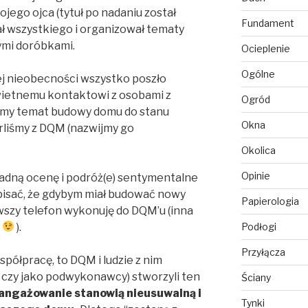
jego ojca (tytuł po nadaniu został
Fundament
ał wszystkiego i organizował tematy
ymi doróbkami.
Ocieplenie
Ogólne
j nieobecności wszystko poszło
świetnemu kontaktowi z osobami z
Ogród
ykamy temat budowy domu do stanu
Okna
liśmy z DQM (nazwijmy go
Okolica
Opinie
ładną ocenę i podróż(e) sentymentalne
napisać, że gdybym miał budować nowy
Papierologia
wszy telefon wykonuję do DQM’u (inna
ć
).
Podłogi
Przyłącza
półpracę, to DQM i ludzie z nim
, czy jako podwykonawcy) stworzyli ten
Ściany
aangażowanie stanowią nieusuwalną i
Tynki